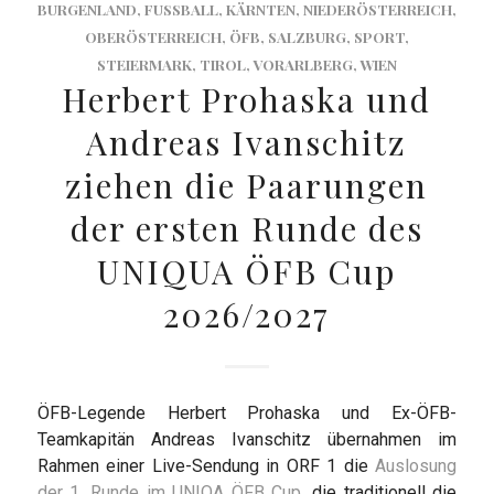
BURGENLAND
,
FUSSBALL
,
KÄRNTEN
,
NIEDERÖSTERREICH
,
OBERÖSTERREICH
,
ÖFB
,
SALZBURG
,
SPORT
,
STEIERMARK
,
TIROL
,
VORARLBERG
,
WIEN
Herbert Prohaska und
Andreas Ivanschitz
ziehen die Paarungen
der ersten Runde des
UNIQUA ÖFB Cup
2026/2027
ÖFB-Legende Herbert Prohaska und Ex-ÖFB-
Teamkapitän Andreas Ivanschitz übernahmen im
Rahmen einer Live-Sendung in ORF 1 die
Auslosung
der 1. Runde im UNIQA ÖFB Cup
, die traditionell die