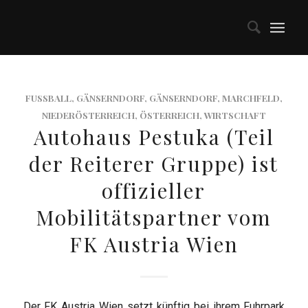
FUSSBALL
,
GÄNSERNDORF
,
GÄNSERNDORF
,
MARCHFELD
,
NIEDERÖSTERREICH
,
ÖSTERREICH
,
WIRTSCHAFT
Autohaus Pestuka (Teil
der Reiterer Gruppe) ist
offizieller
Mobilitätspartner vom
FK Austria Wien
Der FK Austria Wien setzt künftig bei ihrem Fuhrpark