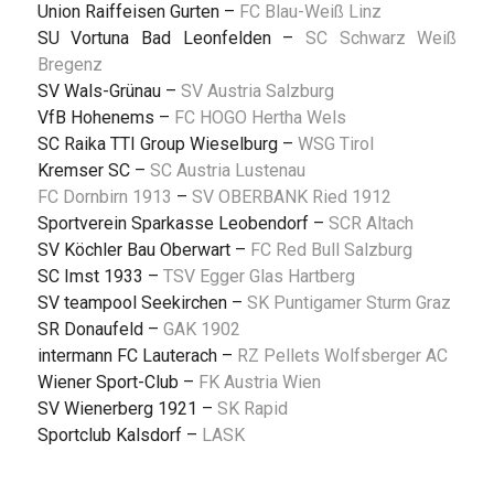
Union Raiffeisen Gurten –
FC Blau-Weiß Linz
SU Vortuna Bad Leonfelden –
SC Schwarz Weiß
Bregenz
SV Wals-Grünau –
SV Austria Salzburg
VfB Hohenems –
FC HOGO Hertha Wels
SC Raika TTI Group Wieselburg –
WSG Tirol
Kremser SC –
SC Austria Lustenau
FC Dornbirn 1913
–
SV OBERBANK Ried 1912
Sportverein Sparkasse Leobendorf –
SCR Altach
SV Köchler Bau Oberwart –
FC Red Bull Salzburg
SC Imst 1933 –
TSV Egger Glas Hartberg
SV teampool Seekirchen –
SK Puntigamer Sturm Graz
SR Donaufeld –
GAK 1902
intermann FC Lauterach –
RZ Pellets Wolfsberger AC
Wiener Sport-Club –
FK Austria Wien
SV Wienerberg 1921 –
SK Rapid
Sportclub Kalsdorf –
LASK