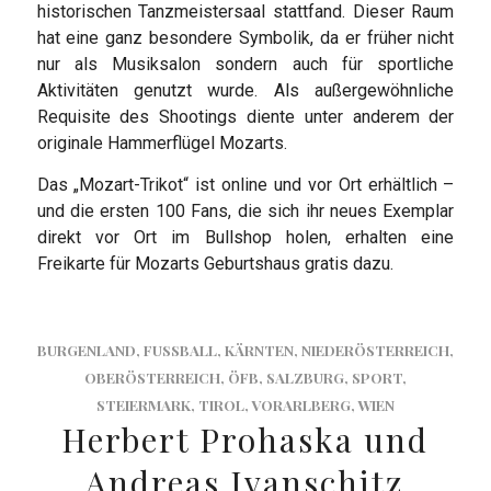
historischen Tanzmeistersaal stattfand. Dieser Raum
hat eine ganz besondere Symbolik, da er früher nicht
nur als Musiksalon sondern auch für sportliche
Aktivitäten genutzt wurde. Als außergewöhnliche
Requisite des Shootings diente unter anderem der
originale Hammerflügel Mozarts.
Das „Mozart-Trikot“ ist online und vor Ort erhältlich –
und die ersten 100 Fans, die sich ihr neues Exemplar
direkt vor Ort im Bullshop holen, erhalten eine
Freikarte für Mozarts Geburtshaus gratis dazu.
BURGENLAND
,
FUSSBALL
,
KÄRNTEN
,
NIEDERÖSTERREICH
,
OBERÖSTERREICH
,
ÖFB
,
SALZBURG
,
SPORT
,
STEIERMARK
,
TIROL
,
VORARLBERG
,
WIEN
Herbert Prohaska und
Andreas Ivanschitz