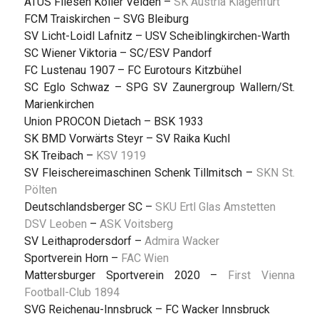
ATUS Fliesen Koller Velden –
SK Austria Klagenfurt
FCM Traiskirchen – SVG Bleiburg
SV Licht-Loidl Lafnitz – USV Scheiblingkirchen-Warth
SC Wiener Viktoria – SC/ESV Pandorf
FC Lustenau 1907 – FC Eurotours Kitzbühel
SC Eglo Schwaz – SPG SV Zaunergroup Wallern/St.
Marienkirchen
Union PROCON Dietach – BSK 1933
SK BMD Vorwärts Steyr – SV Raika Kuchl
SK Treibach –
KSV 1919
SV Fleischereimaschinen Schenk Tillmitsch –
SKN St.
Pölten
Deutschlandsberger SC –
SKU Ertl Glas Amstetten
DSV Leoben
–
ASK Voitsberg
SV Leithaprodersdorf –
Admira Wacker
Sportverein Horn –
FAC Wien
Mattersburger Sportverein 2020 –
First Vienna
Football-Club 1894
SVG Reichenau-Innsbruck – FC Wacker Innsbruck