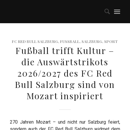
FC RED BULL SALZBURG
,
FUSSBALL
,
SALZBURG
,
SPORT
Fußball trifft Kultur –
die Auswärtstrikots
2026/2027 des FC Red
Bull Salzburg sind von
Mozart inspiriert
270 Jahren Mozart – und nicht nur Salzburg feiert,
sondern auch der FC Red Bull Salzburg widmet dem