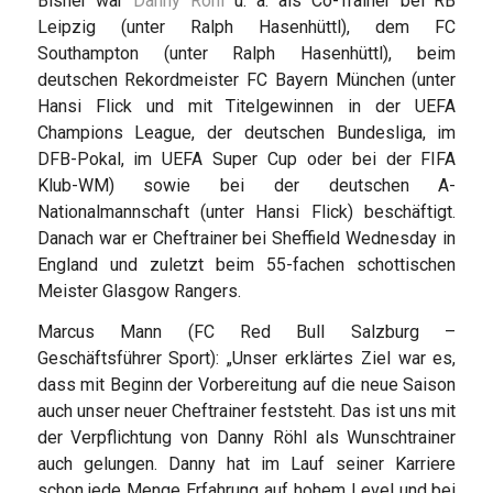
Bisher war
Danny Röhl
u. a. als Co-Trainer bei RB
Leipzig (unter Ralph Hasenhüttl), dem FC
Southampton (unter Ralph Hasenhüttl), beim
deutschen Rekordmeister FC Bayern München (unter
Hansi Flick und mit Titelgewinnen in der UEFA
Champions League, der deutschen Bundesliga, im
DFB-Pokal, im UEFA Super Cup oder bei der FIFA
Klub-WM) sowie bei der deutschen A-
Nationalmannschaft (unter Hansi Flick) beschäftigt.
Danach war er Cheftrainer bei Sheffield Wednesday in
England und zuletzt beim 55-fachen schottischen
Meister Glasgow Rangers.
Marcus Mann (FC Red Bull Salzburg –
Geschäftsführer Sport): „Unser erklärtes Ziel war es,
dass mit Beginn der Vorbereitung auf die neue Saison
auch unser neuer Cheftrainer feststeht. Das ist uns mit
der Verpflichtung von Danny Röhl als Wunschtrainer
auch gelungen. Danny hat im Lauf seiner Karriere
schon jede Menge Erfahrung auf hohem Level und bei