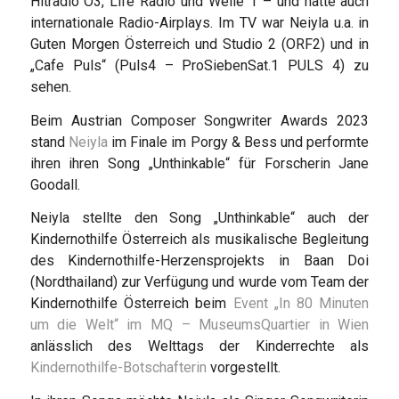
Hitradio Ö3, Life Radio und Welle 1 – und hatte auch
internationale Radio-Airplays. Im TV war Neiyla u.a. in
Guten Morgen Österreich und Studio 2 (ORF2) und in
„Cafe Puls“ (Puls4 – ProSiebenSat.1 PULS 4) zu
sehen.
Beim Austrian Composer Songwriter Awards 2023
stand
Neiyla
im Finale im Porgy & Bess und performte
ihren ihren Song „Unthinkable“ für Forscherin Jane
Goodall.
Neiyla stellte den Song „Unthinkable“ auch der
Kindernothilfe Österreich als musikalische Begleitung
des Kindernothilfe-Herzensprojekts in Baan Doi
(Nordthailand) zur Verfügung und wurde vom Team der
Kindernothilfe Österreich beim
Event „In 80 Minuten
um die Welt“ im MQ – MuseumsQuartier in Wien
anlässlich des Welttags der Kinderrechte als
Kindernothilfe-Botschafterin
vorgestellt.