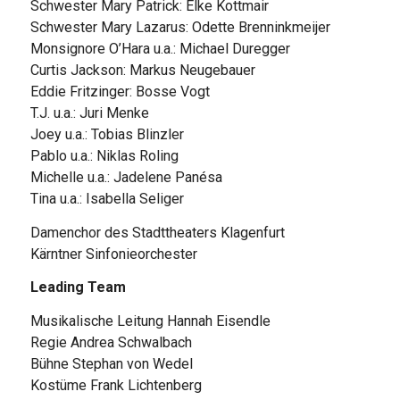
Schwester Mary Patrick: Elke Kottmair
Schwester Mary Lazarus: Odette Brenninkmeijer
Monsignore O’Hara u.a.: Michael Duregger
Curtis Jackson: Markus Neugebauer
Eddie Fritzinger: Bosse Vogt
T.J. u.a.: Juri Menke
Joey u.a.: Tobias Blinzler
Pablo u.a.: Niklas Roling
Michelle u.a.: Jadelene Panésa
Tina u.a.: Isabella Seliger
Damenchor des Stadttheaters Klagenfurt
Kärntner Sinfonieorchester
Leading Team
Musikalische Leitung Hannah Eisendle
Regie Andrea Schwalbach
Bühne Stephan von Wedel
Kostüme Frank Lichtenberg