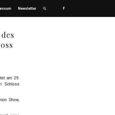
ressum
Newsletter
 des
loss
ltet am 29.
m Schloss
hion Show,