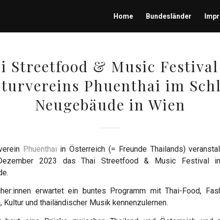
Home
Bundesländer
Imp
i Streetfood & Music Festival
turvereins Phuenthai im Sch
Neugebäude in Wien
rverein
Phuenthai
in Österreich (= Freunde Thailands) veransta
Dezember 2023 das Thai Streetfood & Music Festival i
de.
her:innen erwartet ein buntes Programm mit Thai-Food, Fas
, Kultur und thailändischer Musik kennenzulernen.