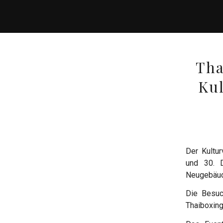
Tha
Kul
Der Kultu
und 30. 
Neugebäu
Die Besuc
Thaiboxing