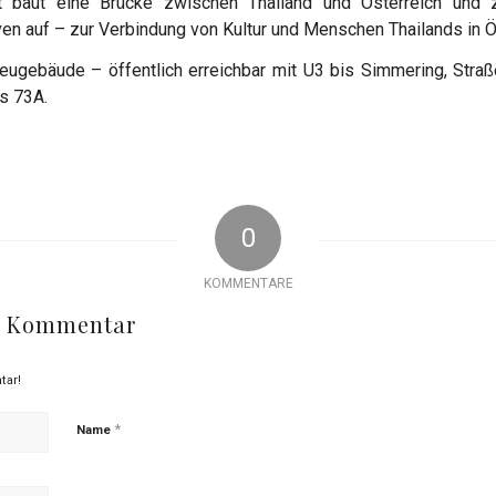
 baut eine Brücke zwischen Thailand und Österreich und 
en auf – zur Verbindung von Kultur und Menschen Thailands in Ö
ugebäude – öffentlich erreichbar mit U3 bis Simmering, Stra
s 73A.
0
KOMMENTARE
en Kommentar
tar!
*
Name