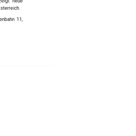
zeigt neue
sterreich.
ßenbahn 11,