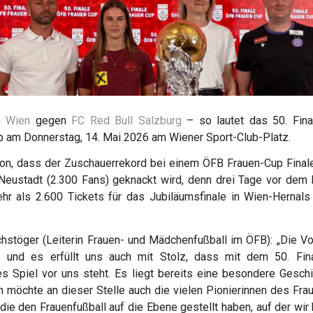
a Wien
gegen
FC Red Bull Salzburg
– so lautet das 50. Fin
 am Donnerstag, 14. Mai 2026 am Wiener Sport-Club-Platz.
hon, dass der Zuschauerrekord bei einem ÖFB Frauen-Cup Fina
Neustadt (2.300 Fans) geknackt wird, denn drei Tage vor dem 
hr als 2.600 Tickets für das Jubiläumsfinale in Wien-Hernal
hstöger (Leiterin Frauen- und Mädchenfußball im ÖFB): „Die Vo
ß und es erfüllt uns auch mit Stolz, dass mit dem 50. Fin
es Spiel vor uns steht. Es liegt bereits eine besondere Geschi
h möchte an dieser Stelle auch die vielen Pionierinnen des Fra
die den Frauenfußball auf die Ebene gestellt haben, auf der wir 