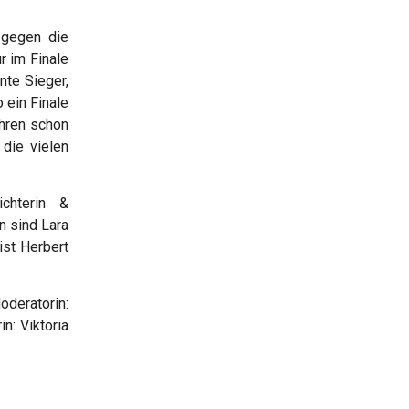
 gegen die
r im Finale
nte Sieger,
 ein Finale
hren schon
die vielen
ichterin &
n sind Lara
st Herbert
deratorin:
n: Viktoria