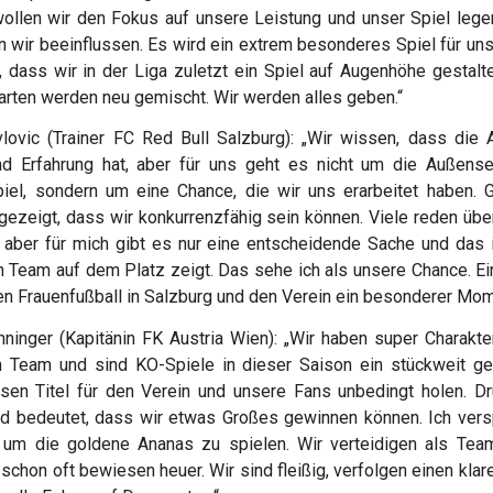
llen wir den Fokus auf unsere Leistung und unser Spiel lege
 wir beeinflussen. Es wird ein extrem besonderes Spiel für uns.
 dass wir in der Liga zuletzt ein Spiel auf Augenhöhe gestalt
arten werden neu gemischt. Wir werden alles geben.“
ovic (Trainer FC Red Bull Salzburg): „Wir wissen, dass die A
nd Erfahrung hat, aber für uns geht es nicht um die Außensei
el, sondern um eine Chance, die wir uns erarbeitet haben. G
gezeigt, dass wir konkurrenzfähig sein können. Viele reden übe
, aber für mich gibt es nur eine entscheidende Sache und das 
n Team auf dem Platz zeigt. Das sehe ich als unsere Chance. E
en Frauenfußball in Salzburg und den Verein ein besonderer Mom
ninger (Kapitänin FK Austria Wien): „Wir haben super Charakte
im Team und sind KO-Spiele in dieser Saison ein stückweit ge
sen Titel für den Verein und unsere Fans unbedingt holen. Dr
nd bedeutet, dass wir etwas Großes gewinnen können. Ich vers
s um die goldene Ananas zu spielen. Wir verteidigen als Team
schon oft bewiesen heuer. Wir sind fleißig, verfolgen einen klar