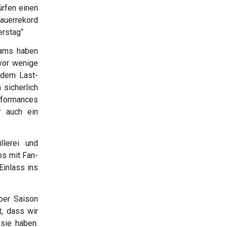
ürfen einen
auerrekord
erstag“
eams haben
 vor wenige
 dem Last-
 sicherlich
erformances
r auch ein
llerei und
bs mit Fan-
Einlass ins
uper Saison
t, dass wir
sie haben.