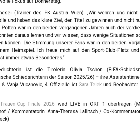
r volle Fokus auf Donnerstag.“
nesei (Trainer des FK Austria Wien): „Wir wehren uns nicht
olle und haben das klare Ziel, den Titel zu gewinnen und nicht nu
. Pölten war in den beiden vergangenen Jahren auch der verdie
onnten daraus lernen und wir wissen, dass wenige Situationen so
en können. Die Stimmung unserer Fans war in den beiden Vorja
inem Heimspiel. Ich freue mich auf den Sport-Club-Platz und 
ist immer etwas Besonderes.“
iedrichterin ist die Tirolerin Olivia Tschon (FIFA-Schiedsr
ische Schiedsrichterin der Saison 2025/26) – ihre Assistentinne
& Vanja Vucanovic, 4. Offizielle ist
Sara Telek
und Beobachter i
Frauen-Cup-Finale 2026
wird LIVE in ORF 1 übertragen (Mo
nhof / Kommentatorin: Anna-Theresa Lallitsch / Co-Kommentatori
eck)