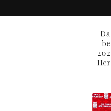
Da
be
202
Her