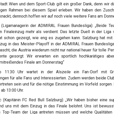
tadt Wien und dem Sport-Club gilt ein großer Dank, denn wir d
igen Rahmen bei diesem Spiel erleben. Wir haben den Zusch
knackt, dennoch hoffen wir auf noch viele weitere Fans am Donn
 (Ligamanagerin der ADMIRAL Frauen Bundesliga): „Beide T
n Finaleinzug mehr als verdient. Das letzte Duell in der Liga
t schon gezeigt, wie eng es zugehen kann. Salzburg hat mit
zug in das Meister-Playoff in der ADMIRAL Frauen Bundesliga
rascht, die Austria wiederum nicht nur national heuer für tolle P
te gesorgt. Wir erwarten ein sportlich hochkarätiges abe
mitreißendes Finale am Donnerstag“
b 11:30 Uhr wartet in der Alszeile ein Fan-Dorf mit Gri
ngen für alle Fans und Interessierten. Zudem werden beide Clu
rtreten sein und für die nötige Einstimmung im Vorfeld sorgen. 
 ab 13:00 Uhr.
c (Kapitänin FC Red Bull Salzburg): „Wir haben bisher eine s
nd uns mit dem Einzug in das Finale belohnt. Uns ist bewuss
 Top-Team der Liga antreten müssen und welche Qualitäten 