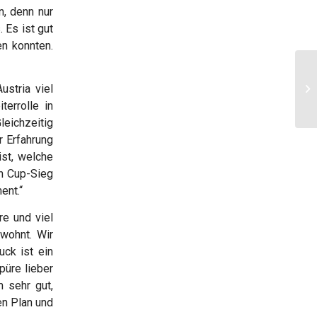
n, denn nur
 Es ist gut
en konnten.
ustria viel
terrolle in
leichzeitig
r Erfahrung
ist, welche
in Cup-Sieg
ent.“
re und viel
wohnt. Wir
uck ist ein
püre lieber
 sehr gut,
en Plan und