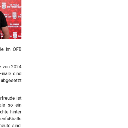
ale im ÖFB
le von 2024
Finale sind
s abgesetzt
rfreude ist
ale so ein
chte hinter
uenfußballs
heute sind.