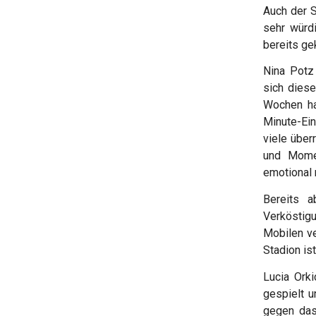
Auch der S
sehr würd
bereits ge
Nina Potz
sich diese
Wochen ha
Minute-Ein
viele über
und Momen
emotional 
Bereits a
Verköstigu
Mobilen ve
Stadion ist
Lucia Orki
gespielt u
gegen das