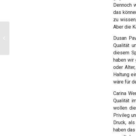
Dennoch wo
das können
zu wissen,
Aber die K
Hits mitsingen und
Spaß haben – SING
Dusan Pavl
MIT! im U4 in Wien
Qualität u
Meidling –...
diesem Spi
haben wir 
oder Alter
Haltung ei
wäre für d
Carina Wen
Qualität 
wollen die
Privileg u
Druck, al
haben das 