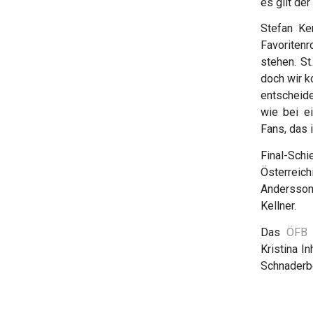
es gilt de
Stefan Ke
Favoritenr
stehen. St
doch wir k
entscheid
wie bei e
Fans, das 
Final-Sch
Österreich
Andersson 
Kellner.
Das
ÖFB 
Kristina I
Schnaderb