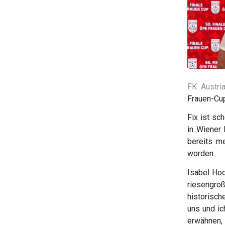
FK Austri
Frauen-Cup
Fix ist sc
in Wiener 
bereits me
worden.
Isabel Hoc
riesengro
historisch
uns und ic
erwähnen, 