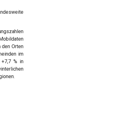
andesweite
ungszahlen
Mobildaten
n den Orten
meinden im
 +7,7 % in
erlichen
gionen.