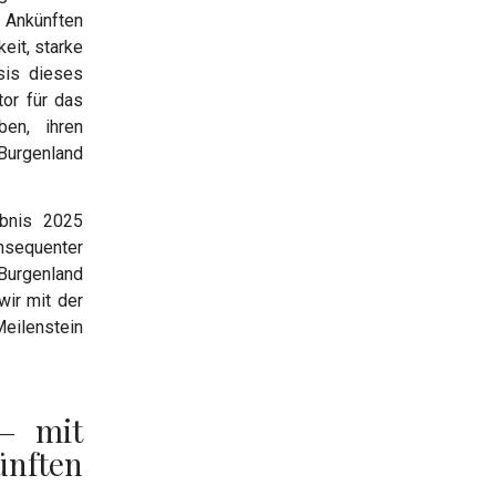
 Ankünften
eit, starke
sis dieses
tor für das
ben, ihren
urgenland
ebnis 2025
onsequenter
Burgenland
wir mit der
eilenstein
 – mit
ünften