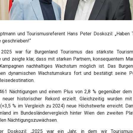
ptmann und Tourismusreferent Hans Peter Doskozil: „Haben 
 geschrieben!“
2025 war für Burgenland Tourismus das stärkste Tourism
 und zeigte klar, dass mit starken Partnern, konsequentem Ma
 Kampagnen nachhaltiges Wachstum möglich ist. Das Burgen
nen dynamischen Wachstumskurs fort und bestätigt seine Po
 Reisedestination.
.461 Nächtigungen und einem Plus von 2,8 % gegenüber dem
 neuer historischer Rekord erzielt. Gleichzeitig wurden mit
(+3,5 % im Vergleich zu 2024) neue Höchstwerte erreicht. Da
nland im Bundesländervergleich hinter Wien den zweiten Pla
llen Nächtigungszuwächsen.
er Doskozil: „2025 war ein Jahr, in dem wir Tourismusg