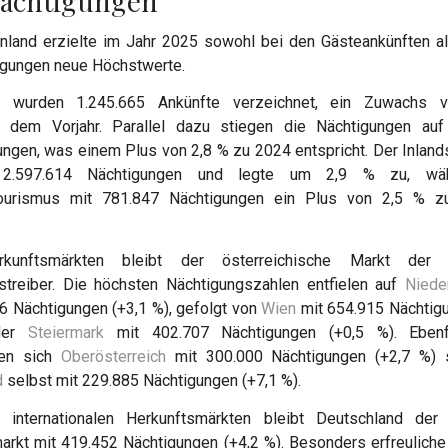
ächtigungen
nland erzielte im Jahr 2025 sowohl bei den Gästeankünften al
igungen neue Höchstwerte.
t wurden 1.245.665 Ankünfte verzeichnet, ein Zuwachs 
 dem Vorjahr. Parallel dazu stiegen die Nächtigungen auf
ngen, was einem Plus von 2,8 % zu 2024 entspricht. Der Inlan
e 2.597.614 Nächtigungen und legte um 2,9 % zu, wä
ourismus mit 781.847 Nächtigungen ein Plus von 2,5 % z
kunftsmärkten bleibt der österreichische Markt der w
treiber. Die höchsten Nächtigungszahlen entfielen auf
Niede
6 Nächtigungen (+3,1 %), gefolgt von
Wien
mit 654.915 Nächtigu
der
Steiermark
mit 402.707 Nächtigungen (+0,5 %). Ebenfa
ten sich
Oberösterreich
mit 300.000 Nächtigungen (+2,7 %)
d
selbst mit 229.885 Nächtigungen (+7,1 %).
 internationalen Herkunftsmärkten bleibt Deutschland der 
arkt mit 419.452 Nächtigungen (+4,2 %). Besonders erfreulich