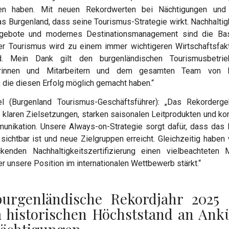
en haben. Mit neuen Rekordwerten bei Nächtigungen und
s Burgenland, dass seine Tourismus-Strategie wirkt. Nachhaltigk
ngebote und modernes Destinationsmanagement sind die Ba
er Tourismus wird zu einem immer wichtigeren Wirtschaftsfak
d. Mein Dank gilt den burgenländischen Tourismusbetrie
terinnen und Mitarbeitern und dem gesamten Team von B
 die diesen Erfolg möglich gemacht haben.“
el (Burgenland Tourismus-Geschäftsführer): „Das Rekorderg
f klaren Zielsetzungen, starken saisonalen Leitprodukten und k
unikation. Unsere Always-on-Strategie sorgt dafür, dass das 
 sichtbar ist und neue Zielgruppen erreicht. Gleichzeitig haben 
ckenden Nachhaltigkeitszertifizierung einen vielbeachteten M
er unsere Position im internationalen Wettbewerb stärkt.“
urgenländische Rekordjahr 2025
 historischen Höchststand an Ank