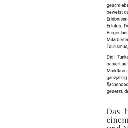
geschrieb
beweist da
Erlebnisa
Erfolgs. D
Burgenlan
Mitarbei
Tourismus,
Didi Tunk
basiert au
Marktkomm
ganzjährig
flächende
gesetzt, d
Das b
einem