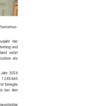
Tourismus-
usjahr der
rketing und
land setzt
sition als
 Jahr 2024
 1.245.665
mit belegte
tz bei den
eschichte