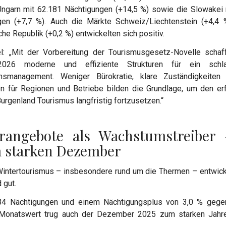
Ungarn mit 62.181 Nächtigungen (+14,5 %) sowie die Slowakei
gen (+7,7 %). Auch die Märkte Schweiz/Liechtenstein (+4,4 
he Republik (+0,2 %) entwickelten sich positiv.
el: „Mit der Vorbereitung der Tourismusgesetz-Novelle schaf
2026 moderne und effiziente Strukturen für ein schlag
onsmanagement. Weniger Bürokratie, klare Zuständigkeite
n für Regionen und Betriebe bilden die Grundlage, um den erf
rgenland Tourismus langfristig fortzusetzen.“
rangebote als Wachstumstreiber
 starken Dezember
intertourismus – insbesondere rund um die Thermen – entwick
 gut.
84 Nächtigungen und einem Nächtigungsplus von 3,0 % geg
-Monatswert trug auch der Dezember 2025 zum starken Jahr