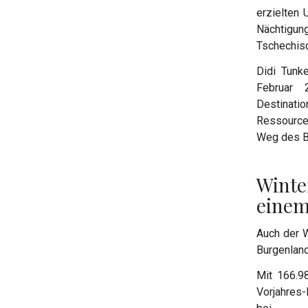
erzielten 
Nächtigun
Tschechisc
Didi Tunk
Februar 
Destinati
Ressource
Weg des Bu
Winte
einem
Auch der W
Burgenland
Mit 166.9
Vorjahres