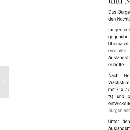
und N
Das Burge
den Nächt
Insgesam
gegenüber
Übernachtu
erreicht
Auslandst
erzielte.
Nach Her
Winterliche NDA (Non Disclosure
Austria) Kampagne der Österreich
Wachstums
Werbung für...
mit 713.27
%) und 
entwickel
Burgenlan
Unter den
Auslandsm