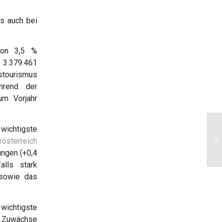
s auch bei
von 3,5 %
 3.379.461
dstourismus
hrend der
um Vorjahr
ichtigste
rösterreich
ngen (+0,4
lls stark
 sowie das
wichtigste
e Zuwächse