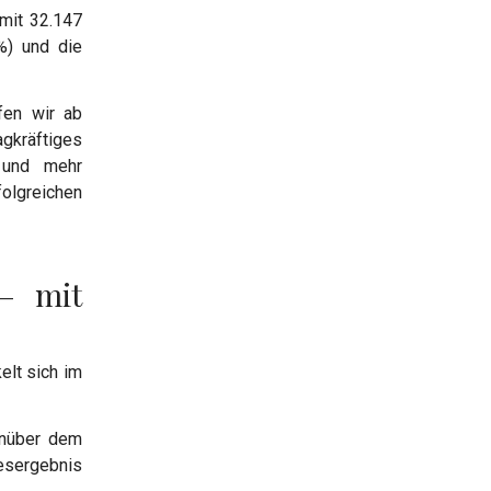
 mit 32.147
%) und die
fen wir ab
kräftiges
n und mehr
olgreichen
 – mit
elt sich im
enüber dem
esergebnis