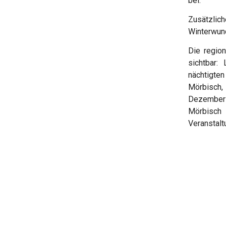
bei.
Zusätzlic
Winterwund
Die regio
sichtbar:
nächtigten
Mörbisch,
Dezember 
Mörbisc
Veranstalt